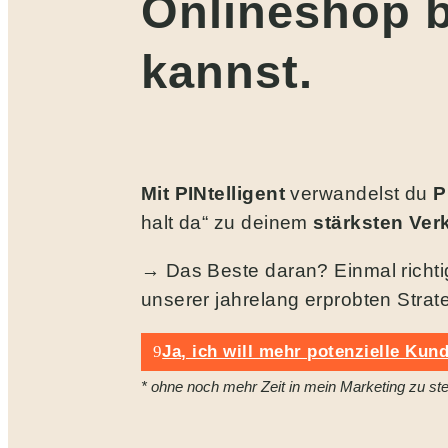
Onlineshop 
kannst.
Mit PINtelligent
verwandelst du
P
halt da“ zu deinem
stärksten Ver
→ Das Beste daran? Einmal richtig
unserer jahrelang erprobten Strat
Ja, ich will mehr potenzielle Ku
* ohne noch mehr Zeit in mein Marketing zu st