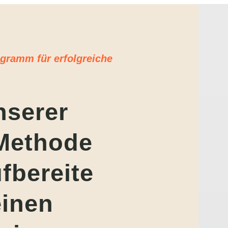
ogramm für erfolgreiche
nserer
-Methode
fbereite
einen