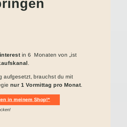
bringen
interest
in 6 Monaten von „ist
kaufskanal
.
 aufgesetzt, brauchst du mit
egie
nur 1 Vormittag pro Monat
.
nden in meinem Shop!*
ecken!