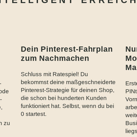
NTELLIGENT ERREIC
Dein Pinterest-Fahrplan
Nu
zum Nachmachen
Mo
Ma
Schluss mit Ratespiel! Du
bekommst deine maßgeschneiderte
-
Erst
Pinterest-Strategie für deinen Shop,
hode
PINt
die schon bei hunderten Kunden
-
Vorm
funktioniert hat. Selbst, wenn du bei
,
arbe
0 startest.
weit
h zu
Bus
liegs